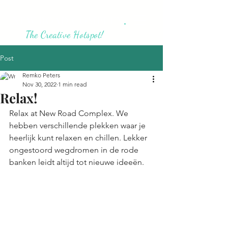
NEW ROAD COMPLEX
.
The Creative Hotspot!
Post
Remko Peters
Nov 30, 2022
1 min read
Relax!
Relax at New Road Complex. We 
hebben verschillende plekken waar je 
heerlijk kunt relaxen en chillen. Lekker 
ongestoord wegdromen in de rode 
banken leidt altijd tot nieuwe ideeën. 