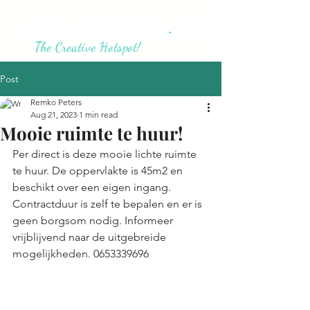
NEW ROAD COMPLEX
.
The Creative Hotspot!
Post
Remko Peters
Aug 21, 2023
1 min read
Mooie ruimte te huur!
Per direct is deze mooie lichte ruimte 
te huur. De oppervlakte is 45m2 en 
beschikt over een eigen ingang. 
Contractduur is zelf te bepalen en er is 
geen borgsom nodig. Informeer 
vrijblijvend naar de uitgebreide 
mogelijkheden. 0653339696